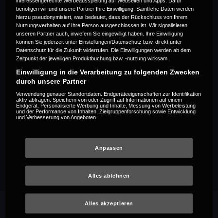
interessengerechte Werbeausspielung auf Webseiten und Apps. Dafür
benötigen wir und unsere Partner Ihre Einwilligung. Sämtliche Daten werden
19,95
€
hierzu pseudonymisiert, was bedeutet, dass der Rückschluss von Ihrem
Nutzungsverhalten auf Ihre Person ausgeschlossen ist. Wir signalisieren
unseren Partner auch, inwiefern Sie eingewilligt haben. Ihre Einwilligung
mtl.
können Sie jederzeit unter Einstellungen/Datenschutz bzw. direkt unter
Datenschutz für die Zukunft widerrufen. Die Einwilligungen werden ab dem
Zeitpunkt der jeweiligen Produktbuchung bzw. -nutzung wirksam.
Einwilligung in die Verarbeitung zu folgenden Zwecken
Flexible Laufzeit
durch unsere Partner
Laufzeit: 1 Monat
Verwendung genauer Standortdaten. Endgeräteeigenschaften zur Identifikation
aktiv abfragen. Speichern von oder Zugriff auf Informationen auf einem
Für alle
ohne
MagentaTV Vertrag
Endgerät. Personalisierte Werbung und Inhalte, Messung von Werbeleistung
und der Performance von Inhalten, Zielgruppenforschung sowie Entwicklung
und Verbesserung von Angeboten.
Alle Paketdetails anzeigen
Anpassen
Alles ablehnen
Alles akzeptieren