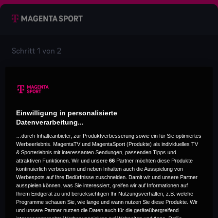
Angebote Auswahl - MagentaSpor
Angebote Auswahl - MagentaSport
Schritt 1 von 2
Hast du einen
Telekom Vertrag?
Einwilligung in personalisierte
Datenverarbeitung...
…durch Inhalteanbieter, zur Produktverbesserung sowie ein für Sie optimiertes
Ja, habe ich.
Werbeerlebnis. MagentaTV und MagentaSport (Produkte) als individuelles TV
& Sporterlebnis mit interessanten Sendungen, passenden Tipps und
attraktiven Funktionen. Wir und unsere
66
Partner möchten diese Produkte
kontinuierlich verbessern und neben Inhalten auch die Ausspielung von
Ich habe keinen Telekom Vertrag.
Werbespots auf Ihre Bedürfnisse zuschneiden. Damit wir und unsere Partner
ausspielen können, was Sie interessiert, greifen wir auf Informationen auf
Ihrem Endgerät zu und berücksichtigen Ihr Nutzungsverhalten, z.B. welche
Programme schauen Sie, wie lange und wann nutzen Sie diese Produkte. Wir
und unsere Partner nutzen die Daten auch für die geräteübergreifend
Dein Monatsabo