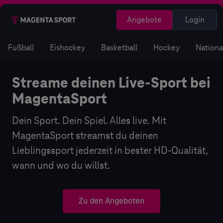
Angebote
Login
Fußball
Eishockey
Basketball
Hockey
Nation
Live Sport Stream HD | Die ganze 
Live Sport Stream HD | Die ganze Welt
Streame deinen Live-Sport bei
MagentaSport
Dein Sport. Dein Spiel. Alles live. Mit
MagentaSport streamst du deinen
Lieblingssport jederzeit in bester HD-Qualität,
wann und wo du willst.
Zu den Angeboten