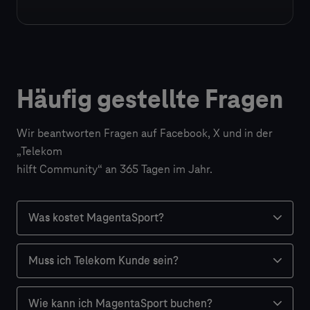
Häufig gestellte Fragen
Wir beantworten Fragen auf Facebook, X und in der
„Telekom
hilft Community“ an 365 Tagen im Jahr.
Was kostet MagentaSport?
Was kostet MagentaSport?
Muss ich Telekom Kunde sein?
Es gibt vier verschiedene Angebote für die
Muss ich Telekom Kunde sein?
Nutzung von MagentaSport.
Wie kann ich MagentaSport buchen?
Nein, du benötigst keinen Telekom Vertrag, um
Wie kann ich MagentaSport buchen?
Angebote für Kunden mit bestehendem