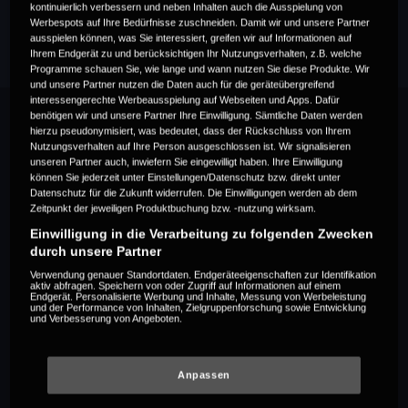
kontinuierlich verbessern und neben Inhalten auch die Ausspielung von
Werbespots auf Ihre Bedürfnisse zuschneiden. Damit wir und unsere Partner
ausspielen können, was Sie interessiert, greifen wir auf Informationen auf
Ihrem Endgerät zu und berücksichtigen Ihr Nutzungsverhalten, z.B. welche
Programme schauen Sie, wie lange und wann nutzen Sie diese Produkte. Wir
und unsere Partner nutzen die Daten auch für die geräteübergreifend
interessengerechte Werbeausspielung auf Webseiten und Apps. Dafür
benötigen wir und unsere Partner Ihre Einwilligung. Sämtliche Daten werden
hierzu pseudonymisiert, was bedeutet, dass der Rückschluss von Ihrem
Nutzungsverhalten auf Ihre Person ausgeschlossen ist. Wir signalisieren
unseren Partner auch, inwiefern Sie eingewilligt haben. Ihre Einwilligung
können Sie jederzeit unter Einstellungen/Datenschutz bzw. direkt unter
Datenschutz für die Zukunft widerrufen. Die Einwilligungen werden ab dem
Zeitpunkt der jeweiligen Produktbuchung bzw. -nutzung wirksam.
Einwilligung in die Verarbeitung zu folgenden Zwecken
durch unsere Partner
Verwendung genauer Standortdaten. Endgeräteeigenschaften zur Identifikation
aktiv abfragen. Speichern von oder Zugriff auf Informationen auf einem
Endgerät. Personalisierte Werbung und Inhalte, Messung von Werbeleistung
und der Performance von Inhalten, Zielgruppenforschung sowie Entwicklung
und Verbesserung von Angeboten.
Anpassen