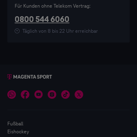
der Google Pixel Frauen-Bundesliga und der
Für Kunden ohne Telekom Vertrag:
EuroLeague sowie zahlreiche weitere
0800 544 6060
Wettbewerbe. Mehr als 3.000 Live-Events pro
Jahr.
Täglich von 8 bis 22 Uhr erreichbar
Fußball
Eishockey